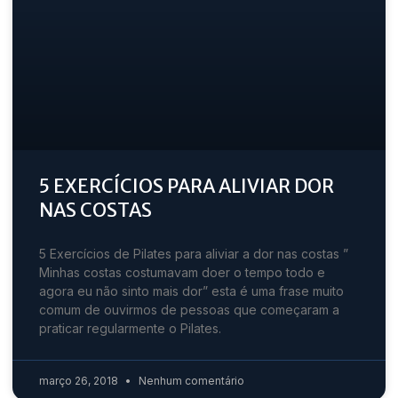
5 EXERCÍCIOS PARA ALIVIAR DOR
NAS COSTAS
5 Exercícios de Pilates para aliviar a dor nas costas ”
Minhas costas costumavam doer o tempo todo e
agora eu não sinto mais dor” esta é uma frase muito
comum de ouvirmos de pessoas que começaram a
praticar regularmente o Pilates.
março 26, 2018
Nenhum comentário