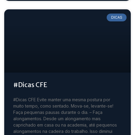
DICAS
#Dicas CFE
#Dicas CFE Evite manter uma mesma postura por
muito tempo, como sentado. Mova-se, levante-se!
Faça pequenas pausas durante o dia. – Faça
alongamentos. Desde um alongamento mais
caprichado em casa ou na academia, até pequenos
alongamentos na cadeira do trabalho. Isso diminui