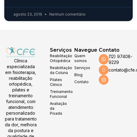
agosto 23, 2016
Nenhum comentário
Serviços
Navegue
Contato
Reabilitação
Quem
(12) 97408-
Clínica
Ortopédica
somos
9229
especializada
Reabilitação
Serviços
contato@cfe.
em fisioterapia,
da Coluna
Blog
reabilitação
Pilates
Contato
ortopédica,
Clínico
pilates e
Treinamento
treinamento
Funcional
funcional, com
Avaliação
atendimento
da
personalizado
Pisada
para tratamento
da dor, melhora
da postura e
qualidade de