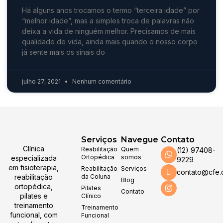
Há alguns anos trocamos o termo “terceira idade” por
“melhor idade”, mas a simples troca de palavras não
deixa a vida de ninguém melhor. Precisamos de mais
qualidade de vida, ainda mais quando o nosso corpo
já sente mais os sinais do
julho 27, 2021
Nenhum comentário
Serviços
Navegue
Contato
Clínica
Reabilitação
Quem
(12) 97408-
Ortopédica
somos
especializada
9229
em fisioterapia,
Reabilitação
Serviços
contato@cfe.
reabilitação
da Coluna
Blog
ortopédica,
Pilates
Contato
pilates e
Clínico
treinamento
Treinamento
funcional, com
Funcional