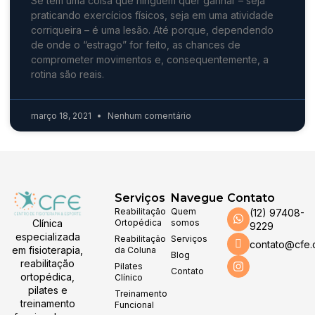
Se tem uma coisa que ninguém quer ganhar – seja
praticando exercícios físicos, seja em uma atividade
corriqueira – é uma lesão. Até porque, dependendo
de onde o “estrago” for feito, as chances de
comprometer movimentos e, consequentemente, a
rotina são reais.
março 18, 2021
Nenhum comentário
Serviços
Navegue
Contato
Reabilitação
Quem
(12) 97408-
Clínica
Ortopédica
somos
9229
especializada
Reabilitação
Serviços
contato@cfe.
em fisioterapia,
da Coluna
Blog
reabilitação
Pilates
Contato
ortopédica,
Clínico
pilates e
Treinamento
treinamento
Funcional