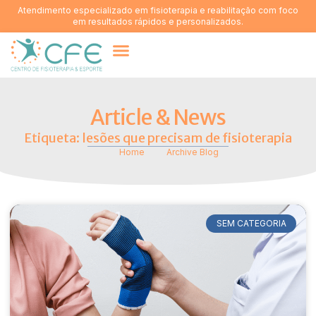
Atendimento especializado em fisioterapia e reabilitação com foco
em resultados rápidos e personalizados.
Quem somos
Article & News
Etiqueta: lesões que precisam de fisioterapia
Home
Archive Blog
SEM CATEGORIA