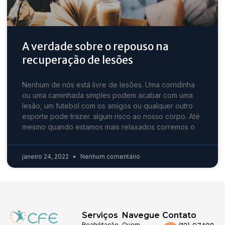
A verdade sobre o repouso na
recuperação de lesões
Nenhum de nós está livre de lesões. Uma corridinha
ou uma caminhada simples podem acabar com uma
lesão, um futebol com os amigos ou qualquer outro
esporte pode trazer. algum risco ao nosso corpo. Até
mesmo quando estamos mais relaxados corremos o
janeiro 24, 2022
Nenhum comentário
Serviços
Navegue
Contato
Reabilitação
Quem