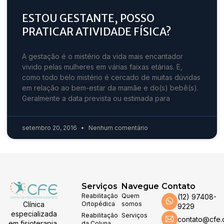
ESTOU GESTANTE, POSSO
PRATICAR ATIVIDADE FÍSICA?
A gestação é o mistério da vida mais encantador
vivido pelas mulheres em várias faixas etárias. E,
como todo belo mistério é cercado de muitas dúvidas
em relação ao bem-estar da mamãe e do(s) bebê(s).
Geralmente a data prevista ou estimada para
setembro 20, 2016
Nenhum comentário
Serviços
Navegue
Contato
Reabilitação
Quem
(12) 97408-
Clínica
Ortopédica
somos
9229
especializada
Reabilitação
Serviços
contato@cfe.
em fisioterapia,
da Coluna