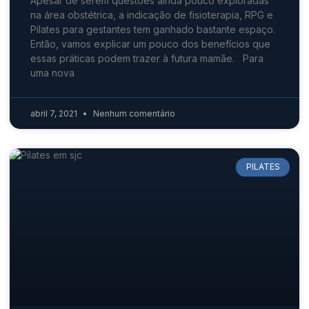
Apesar de serem questões ainda pouco exploradas
na área obstétrica, a indicação de fisioterapia, RPG e
Pilates para gestantes tem ganhado bastante espaço.
Então, vamos explicar um pouco dos benefícios que
essas práticas podem trazer à futura mamãe. Para
uma nova
abril 7, 2021
Nenhum comentário
PILATES