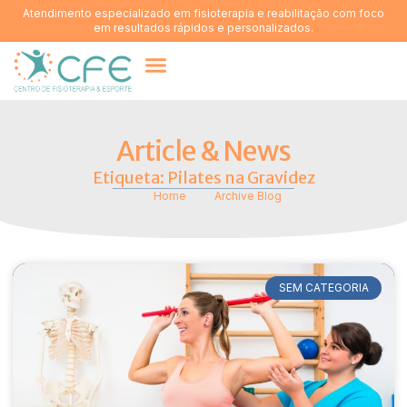
Atendimento especializado em fisioterapia e reabilitação com foco
em resultados rápidos e personalizados.
Quem somos
Article & News
Etiqueta: Pilates na Gravidez
Home
Archive Blog
SEM CATEGORIA