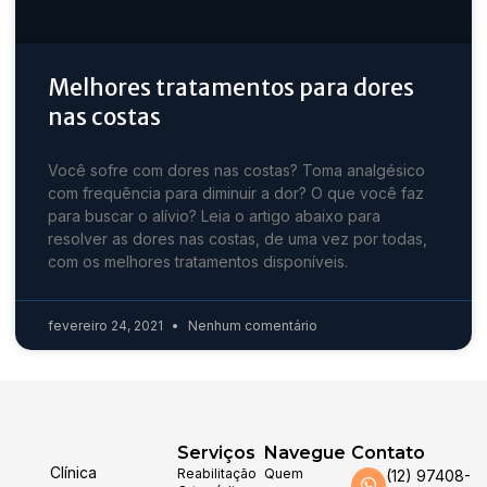
Melhores tratamentos para dores
nas costas
Você sofre com dores nas costas? Toma analgésico
com frequência para diminuir a dor? O que você faz
para buscar o alívio? Leia o artigo abaixo para
resolver as dores nas costas, de uma vez por todas,
com os melhores tratamentos disponíveis.
fevereiro 24, 2021
Nenhum comentário
Serviços
Navegue
Contato
Clínica
Reabilitação
Quem
(12) 97408-