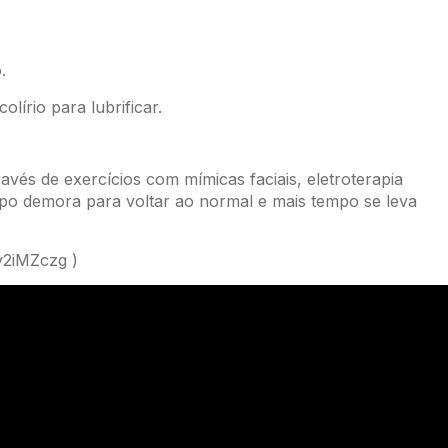
.
lírio para lubrificar.
avés de exercícios com mímicas faciais, eletroterapia
po demora para voltar ao normal e mais tempo se leva
v2iMZczg )