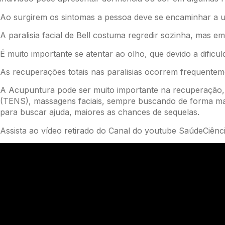
Ao surgirem os sintomas a pessoa deve se encaminhar a um 
A paralisia facial de Bell costuma regredir sozinha, mas e
É muito importante se atentar ao olho, que devido a dificul
As recuperações totais nas paralisias ocorrem frequenteme
A Acupuntura pode ser muito importante na recuperação, as
(TENS), massagens faciais, sempre buscando de forma mai
para buscar ajuda, maiores as chances de sequelas.
Assista ao vídeo retirado do Canal do youtube
SaúdeCiênc