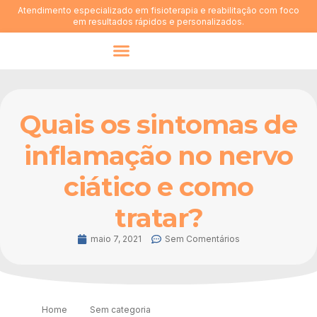
Atendimento especializado em fisioterapia e reabilitação com foco
em resultados rápidos e personalizados.
Quem somos
Quais os sintomas de
inflamação no nervo
ciático e como
tratar?
maio 7, 2021
Sem Comentários
Home
Sem categoria