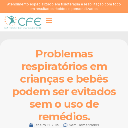
Atendimento especializado em fisioterapia e reabilitação com foco
em resultados rápidos e personalizados.
Quem somos
Problemas
respiratórios em
crianças e bebês
podem ser evitados
sem o uso de
remédios.
janeiro 11, 2019
Sem Comentários